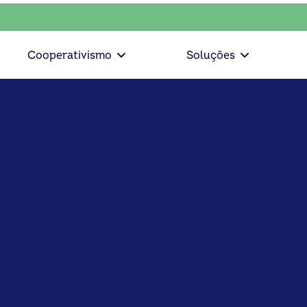
escolha consciente, escolha o coop • escolha consciente, es
Cooperativismo
Soluções