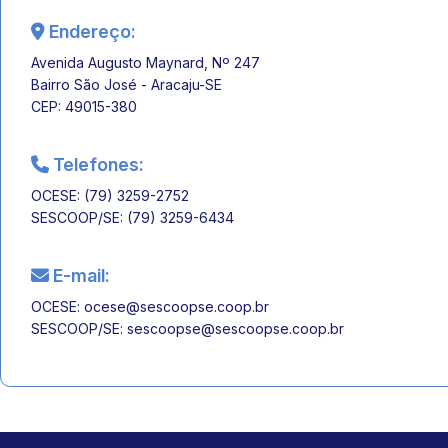
Endereço:
Avenida Augusto Maynard, Nº 247
Bairro São José - Aracaju-SE
CEP: 49015-380
Telefones:
OCESE: (79) 3259-2752
SESCOOP/SE: (79) 3259-6434
E-mail:
OCESE:
ocese@sescoopse.coop.br
SESCOOP/SE:
sescoopse@sescoopse.coop.br