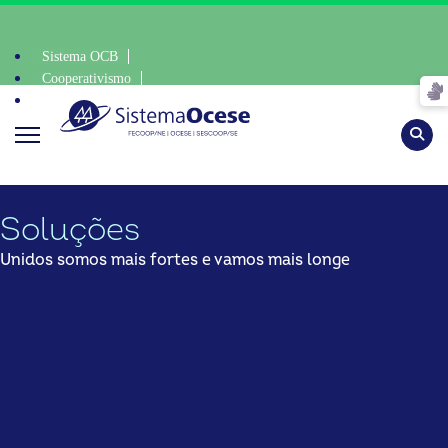
Sistema OCB
Cooperativismo
SomosCoop
escolha consciente, escolha o coop • escolha consciente, escolha 
Pesqu
Soluções
Unidos somos mais fortes e vamos mais longe