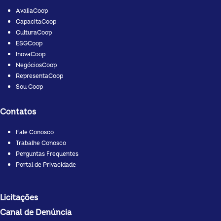
AvaliaCoop
CapacitaCoop
CulturaCoop
ESGCoop
InovaCoop
NegóciosCoop
RepresentaCoop
Sou Coop
Contatos
Fale Conosco
Trabalhe Conosco
Perguntas Frequentes
Portal de Privacidade
Licitações
Canal de Denúncia