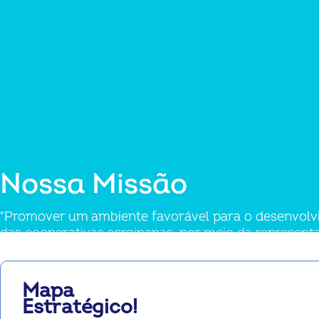
Nossa Missão
Nossa Missão
"Promover um ambiente favorável para o desenvol
"Promover um ambiente favorável para o desenvolvim
das cooperativas sergipanas, por meio da represent
político-institucional.”
Mapa
Estratégico!