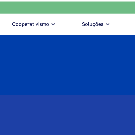
escolha consciente, escolha o coop • escolha consciente, es
Cooperativismo
Soluções