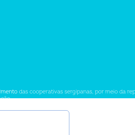
vimento
ento das cooperativas sergipanas, por meio da repre
ação