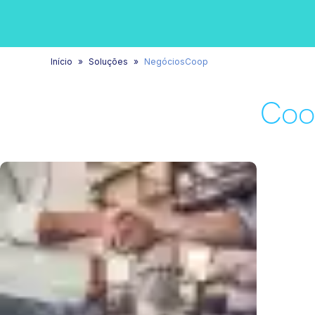
Início
Soluções
NegóciosCoop
Coo