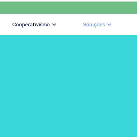
escolha consciente, escolha o coop • escolha consciente, 
Cooperativismo
Soluções